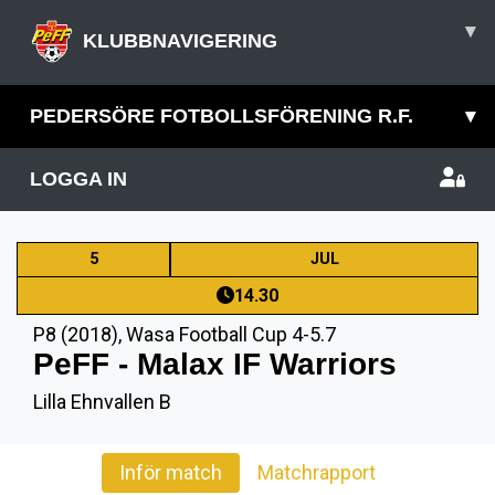
▾
KLUBBNAVIGERING
PEDERSÖRE FOTBOLLSFÖRENING R.F.
▾
LOGGA IN
5
JUL
14.30
P8 (2018)
,
Wasa Football Cup 4-5.7
PeFF - Malax IF Warriors
Lilla Ehnvallen B
Inför match
Matchrapport