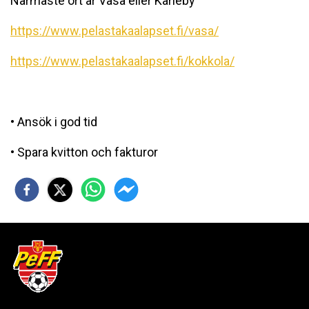
Närmaste ort är Vasa eller Karleby
https://www.pelastakaalapset.fi/vasa/
https://www.pelastakaalapset.fi/kokkola/
• Ansök i god tid
• Spara kvitton och fakturor