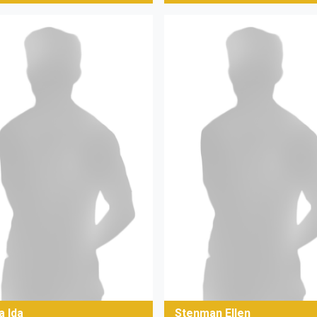
a Ida
Stenman Ellen