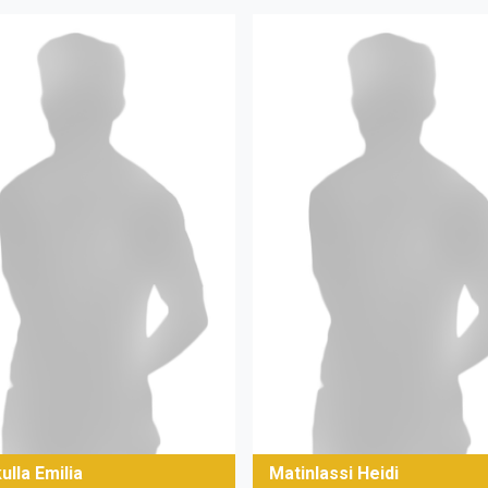
lla Emilia
Matinlassi Heidi