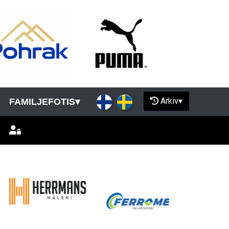
Arkiv
▾
FAMILJEFOTIS
▾