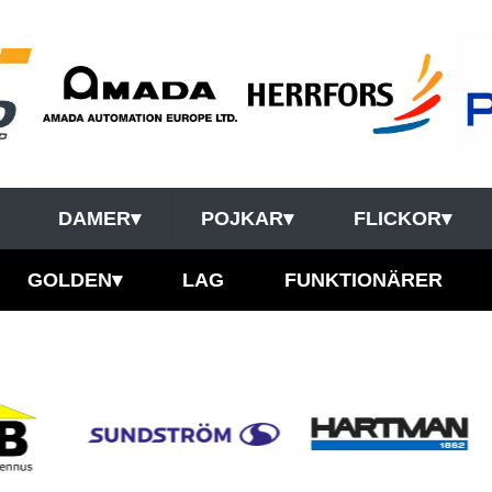
DAMER
▾
POJKAR
▾
FLICKOR
▾
GOLDEN
▾
LAG
FUNKTIONÄRER