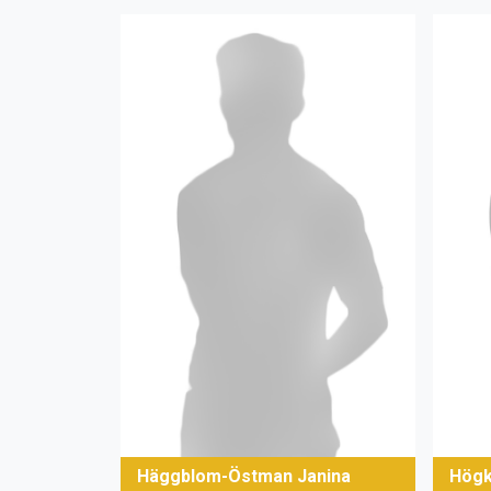
Häggblom-Östman Janina
Högku