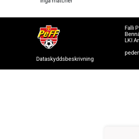
Inga matcher
Falli
Benn
LKI A
pede
Dataskyddsbeskrivning