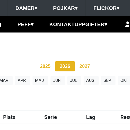
DAMER
▾
POJKAR
▾
FLICKOR
▾
PEFF
▾
KONTAKTUPPGIFTER
▾
2025
2026
2027
MAR
APR
MAJ
JUN
JUL
AUG
SEP
OKT
Plats
Serie
Lag
Res