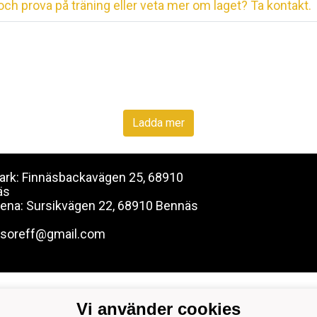
ch prova på träning eller veta mer om laget? Ta kontakt.
Ladda mer
 Park: Finnäsbackavägen 25, 68910
äs
rena: Sursikvägen 22, 68910 Bennäs
rsoreff@gmail.com
Vi använder cookies