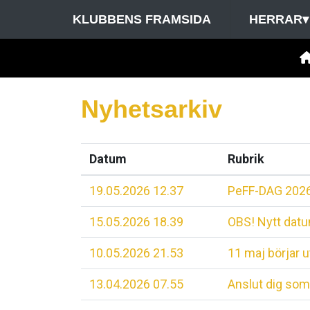
KLUBBENS FRAMSIDA
HERRAR
▾
Nyhetsarkiv
Datum
Rubrik
19.05.2026 12.37
PeFF-DAG 202
15.05.2026 18.39
OBS! Nytt datu
10.05.2026 21.53
11 maj börjar 
13.04.2026 07.55
Anslut dig som