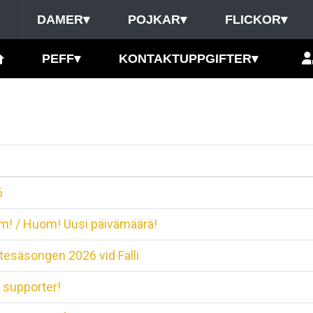
DAMER
▾
POJKAR
▾
FLICKOR
▾
PEFF
▾
KONTAKTUPPGIFTER
▾
6
m! / Huom! Uusi päivämäärä!
utesäsongen 2026 vid Falli
 supporter!