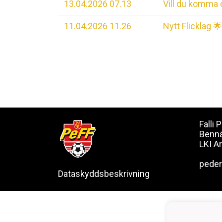
13.04.2026 07.13
Vill du komma o
11.04.2026 11.26
Nytt Flicklag 🌟
Falli
Benn
LKI A
pede
Dataskyddsbeskrivning