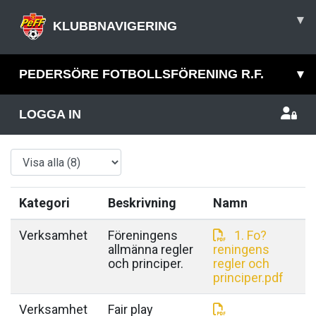
▾
KLUBBNAVIGERING
PEDERSÖRE FOTBOLLSFÖRENING R.F.
▾
LOGGA IN
Kategori
Beskrivning
Namn
Verksamhet
Föreningens
1. Fo?
allmänna regler
reningens
och principer.
regler och
principer.pdf
Verksamhet
Fair play