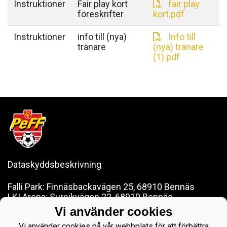
Instruktioner
Fair play kort
fair play
föreskrifter
kort.pdf
Instruktioner
info till (nya)
Info till
tränare
(nya) tränare
(1).pdf
Dataskyddsbeskrivning
Falli Park: Finnäsbackavägen 25, 68910 Bennäs
LKI Arena: Sursikvägen 22, 68910 Bennäs
Vi använder cookies
pedersoreff@gmail.com
Vi använder cookies på vår webbplats för att förbättra