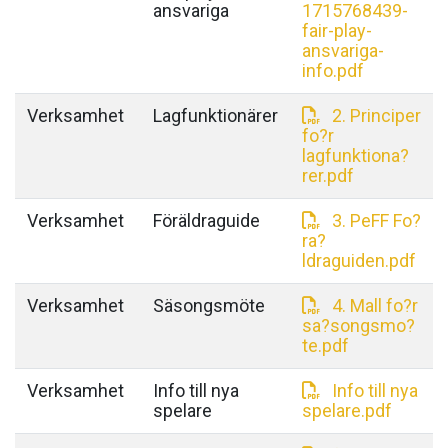
ansvariga
1715768439-
fair-play-
ansvariga-
info.pdf
Verksamhet
Lagfunktionärer
2. Principer
fo?r
lagfunktiona?
rer.pdf
Verksamhet
Föräldraguide
3. PeFF Fo?
ra?
ldraguiden.pdf
Verksamhet
Säsongsmöte
4. Mall fo?r
sa?songsmo?
te.pdf
Verksamhet
Info till nya
Info till nya
spelare
spelare.pdf