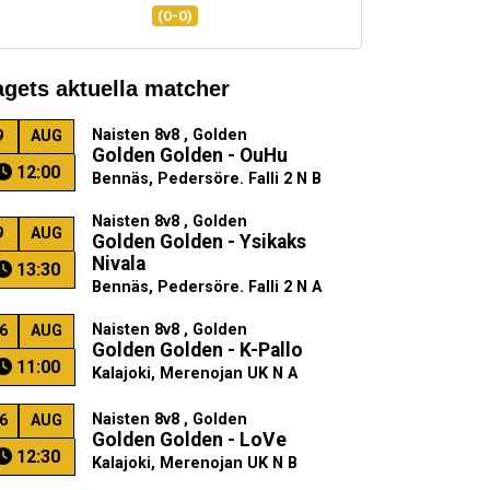
(0-0)
agets aktuella matcher
Naisten 8v8 , Golden
9
AUG
Golden Golden - OuHu
12:00
Bennäs, Pedersöre. Falli 2 N B
Naisten 8v8 , Golden
9
AUG
Golden Golden - Ysikaks
Nivala
13:30
Bennäs, Pedersöre. Falli 2 N A
Naisten 8v8 , Golden
6
AUG
Golden Golden - K-Pallo
11:00
Kalajoki, Merenojan UK N A
Naisten 8v8 , Golden
6
AUG
Golden Golden - LoVe
12:30
Kalajoki, Merenojan UK N B