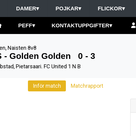
DAMER
▾
POJKAR
▾
FLICKOR
▾
PEFF
▾
KONTAKTUPPGIFTER
▾
en
,
Naisten 8v8
S - Golden Golden
0 - 3
bstad, Pietarsaari. FC United 1 N B
Inför match
Matchrapport