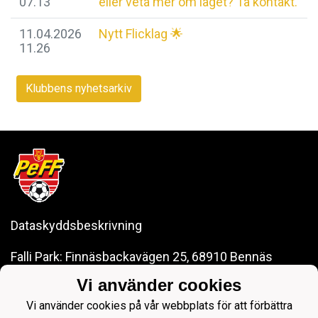
07.13
eller veta mer om laget? Ta kontakt.
11.04.2026
Nytt Flicklag 🌟
11.26
Klubbens nyhetsarkiv
Dataskyddsbeskrivning
Falli Park: Finnäsbackavägen 25, 68910 Bennäs
LKI Arena: Sursikvägen 22, 68910 Bennäs
Vi använder cookies
pedersoreff@gmail.com
Vi använder cookies på vår webbplats för att förbättra