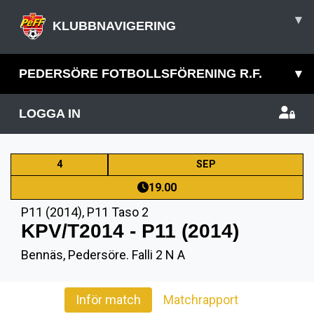
▾
KLUBBNAVIGERING
PEDERSÖRE FOTBOLLSFÖRENING R.F.
▾
LOGGA IN
4
SEP
19.00
P11 (2014)
,
P11 Taso 2
KPV/T2014 - P11 (2014)
Bennäs, Pedersöre. Falli 2 N A
Inför match
Matchrapport