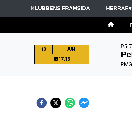
KLUBBENS FRAMSIDA
HERRAR
▾
P5-7
10
JUN
Pe
17.15
RMG 