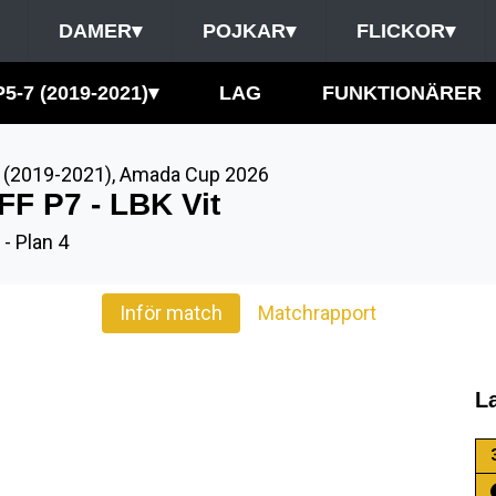
DAMER
▾
POJKAR
▾
FLICKOR
▾
P5-7 (2019-2021)
▾
LAG
FUNKTIONÄRER
 (2019-2021)
,
Amada Cup 2026
FF P7 - LBK Vit
- Plan 4
Inför match
Matchrapport
L