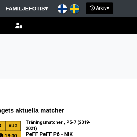
Arkiv
▾
FAMILJEFOTIS
▾
agets aktuella matcher
Träningsmatcher , P5-7 (2019-
3
AUG
2021)
PeFF PeFF P6 - NIK
18:00