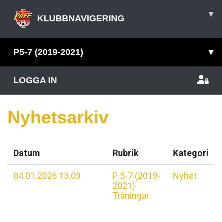
▾
KLUBBNAVIGERING
P5-7 (2019-2021)
▾
LOGGA IN
Nyhetsarkiv
Datum
Rubrik
Kategori
04.01.2026 13.09
P 5-7 (2019-
Nyhet
2021)
Träningar