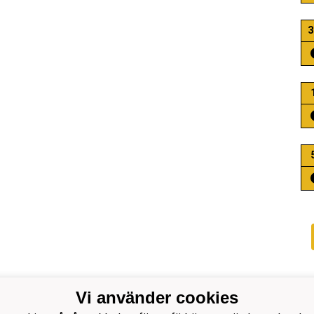
3
Vi använder cookies
 Park: Finnäsbackavägen 25, 68910