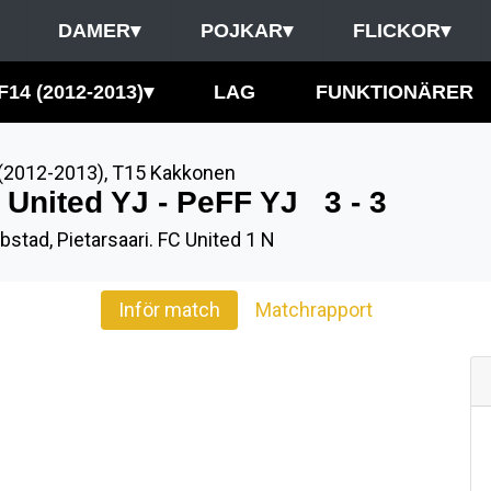
DAMER
▾
POJKAR
▾
FLICKOR
▾
F14 (2012-2013)
▾
LAG
FUNKTIONÄRER
(2012-2013)
,
T15 Kakkonen
 United YJ - PeFF YJ
3 - 3
bstad, Pietarsaari. FC United 1 N
Inför match
Matchrapport