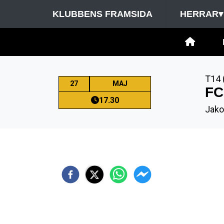
KLUBBENS FRAMSIDA
HERRAR
▾
T14 
27
MAJ
FC
17.30
Jako