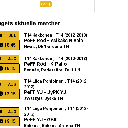
(2-1)
agets aktuella matcher
T14 Kakkonen , T14 (2012-2013)
0
JUL
PeFF Röd - Ysikaks Nivala
18:45
Nivala, DEN-areena TN
T14 Kakkonen , T14 (2012-2013)
4
AUG
PeFF Röd - K-Pallo
18:15
Bennäs, Pedersöre. Falli 1 N
T14 Liiga Pohjoinen , T14 (2012-
8
AUG
2013)
PeFF YJ - JyPK YJ
13:15
Jyväskylä, Jyskä TN
T14 Liiga Pohjoinen , T14 (2012-
0
AUG
2013)
PeFF YJ - GBK
19:15
Kokkola, Kokkola Areena TN