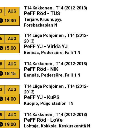
T14 Kakkonen , T14 (2012-2013)
3
AUG
PeFF Röd - TUS
Terjärv, Kruunupyy.
18:30
Forsbackaplan N
T14 Liiga Pohjoinen , T14 (2012-
6
AUG
2013)
PeFF YJ - Virkiä YJ
15:00
Bennäs, Pedersöre. Falli 1 N
T14 Kakkonen , T14 (2012-2013)
8
AUG
PeFF Röd - NIK
18:15
Bennäs, Pedersöre. Falli 1 N
T14 Liiga Pohjoinen , T14 (2012-
3
AUG
2013)
PeFF YJ - KuPS
14:00
Kuopio, Puijo stadion TN
T14 Kakkonen , T14 (2012-2013)
5
AUG
PeFF Röd - LoVe
19:00
Lohtaja, Kokkola. Keskuskenttä N