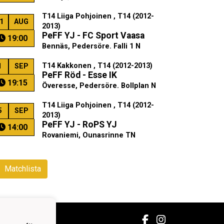
T14 Liiga Pohjoinen , T14 (2012-
1
AUG
2013)
PeFF YJ - FC Sport Vaasa
19:00
Bennäs, Pedersöre. Falli 1 N
T14 Kakkonen , T14 (2012-2013)
1
SEP
PeFF Röd - Esse IK
19:15
Överesse, Pedersöre. Bollplan N
T14 Liiga Pohjoinen , T14 (2012-
5
SEP
2013)
PeFF YJ - RoPS YJ
14:00
Rovaniemi, Ounasrinne TN
Matchlista