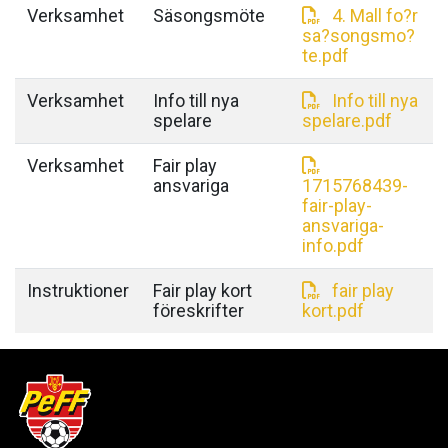
Verksamhet
Säsongsmöte
4. Mall fo?r
sa?songsmo?
te.pdf
Verksamhet
Info till nya
Info till nya
spelare
spelare.pdf
Verksamhet
Fair play
ansvariga
1715768439-
fair-play-
ansvariga-
info.pdf
Instruktioner
Fair play kort
fair play
föreskrifter
kort.pdf