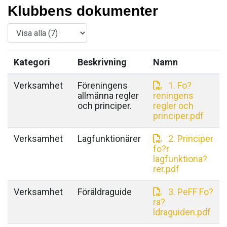
Klubbens dokumenter
Kategori
Beskrivning
Namn
Verksamhet
Föreningens
1. Fo?
allmänna regler
reningens
och principer.
regler och
principer.pdf
Verksamhet
Lagfunktionärer
2. Principer
fo?r
lagfunktiona?
rer.pdf
Verksamhet
Föräldraguide
3. PeFF Fo?
ra?
ldraguiden.pdf