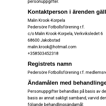
personuppgifter.
Kontaktperson i ärenden gäl
Malin Krook-Korpela
Pedersöre Fotbollsförening r.f.
c/o Malin Krook-Korpela, Verkviksledet 6
68600 Jakobstad
malin.krook@hotmail.com
+358503452318
Registrets namn
Pedersöre Fotbollsförening r.f. medlemsr
Ändamålen med behandlinge
Personuppgifter behandlas på basis av d
basis av annat sakligt samband, varvid den
följande behandlingsändamål: