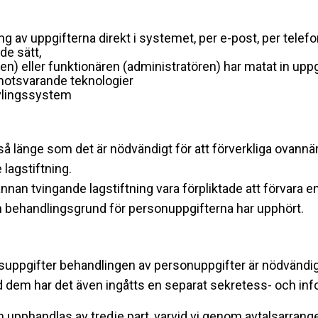
av uppgifterna direkt i systemet, per e-post, per telef
de sätt,
) eller funktionären (administratören) har matat in upp
motsvarande teknologier
ävlingssystem
 så länge som det är nödvändigt för att förverkliga ova
lagstiftning.
annan tvingande lagstiftning vara förpliktade att förvara
an behandlingsgrund för personuppgifterna har upphört.
tsuppgifter behandlingen av personuppgifter är nödvändig,
 dem har det även ingåtts en separat sekretess- och in
 upphandlas av tredje part, varvid vi genom avtalsarran