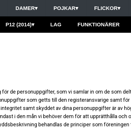
DAMER
▾
POJKAR
▾
FLICKOR
▾
P12 (2014)
▾
LAG
FUNKTIONÄRER
 för de personuppgifter, som vi samlar in om de som del
onuppgifter som getts till den registeransvarige samt för
integritet samt skyddet av dina personuppgifter är av hö
endast i den mån vi behöver dem för att upprätthålla och 
yddsbeskrivning behandlas de principer som föreningen t