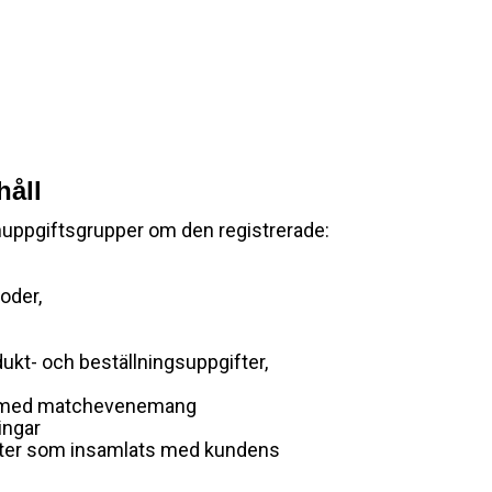
håll
nuppgiftsgrupper om den registrerade:
oder,
ukt- och beställningsuppgifter,
and med matchevenemang
ingar
fter som insamlats med kundens