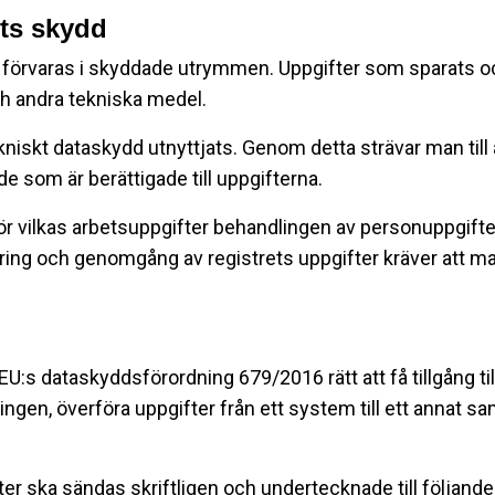
ets skydd
t förvaras i skyddade utrymmen. Uppgifter som sparats och
h andra tekniska medel.
kniskt dataskydd utnyttjats. Genom detta strävar man till
de som är berättigade till uppgifterna.
ör vilkas arbetsuppgifter behandlingen av personuppgifter 
ering och genomgång av registrets uppgifter kräver att ma
EU:s dataskyddsförordning 679/2016 rätt att få tillgång til
ngen, överföra uppgifter från ett system till ett annat 
eter ska sändas skriftligen och undertecknade till följand