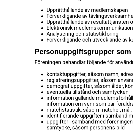
Upprätthållande av medlemskapen
Förverkligande av tävlingsverksamh
Upprätthållande av resultattjänsten o
Elektronisk medlemskommunikation, 
Analysering och statistikföring
Förverkligande och utvecklande av 
Personuppgiftsgrupper som b
Föreningen behandlar följande för använ
kontaktuppgifter, såsom namn, adres
registreringsuppgifter, såsom använ
demografiuppgifter, såsom ålder, k
eventuella tillstånd och samtycken
information gällande medlemsförhålla
information om vem som bär föräldr
matchstatistik, såsom matcher, mål
identifierande uppgifter i samband 
uppgifter i samband med föreninge
samtycke, såsom personens bild