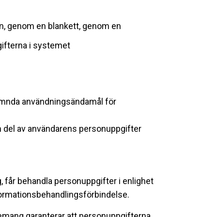
on, genom en blankett, genom en
gifterna i systemet
nnämnda användningsändamål för
 en del av användarens personuppgifter
 får behandla personuppgifter i enlighet
formationsbehandlingsförbindelse.
gemang garanterar att personuppgifterna