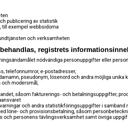
eten
ch publicering av statistik
till exempel webbsidorna
kundtjänsten och verksamheten
ehandlas, registrets informationsinne
dningsändamålet nödvändiga personuppgifter eller perso
s, telefonnumror, e-postadresser,
darnamn, pseudonym, lösenord och andra möjliga unika k
ön och modersmål,
ndet, såsom fakturerings- och betalningsuppgifter, prod
aansvaret
, varningar och andra statistikföringsuppgifter i samb
med löne- och provisionsbetalning, såsom personbeteckn
ns och personens tävlingsverksamhet samt övriga uppgi