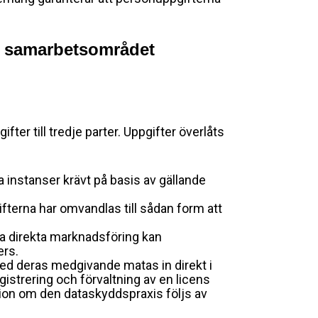
ka samarbetsområdet
fter till tredje parter. Uppgifter överlåts
 instanser krävt på basis av gällande
gifterna har omvandlas till sådan form att
ka direkta marknadsföring kan
ers.
ed deras medgivande matas in direkt i
istrering och förvaltning av en licens
ation om den dataskyddspraxis följs av