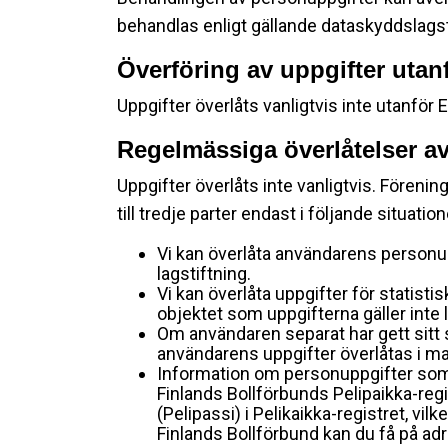
behandlas enligt gällande dataskyddslagstif
Överföring av uppgifter uta
Uppgifter överlåts vanligtvis inte utanf
Regelmässiga överlåtelser av
Uppgifter överlåts inte vanligtvis. Förening
till tredje parter endast i följande situation
Vi kan överlåta användarens personup
lagstiftning.
Vi kan överlåta uppgifter för statisti
objektet som uppgifterna gäller inte l
Om användaren separat har gett sitt
användarens uppgifter överlåtas i ma
Information om personuppgifter som 
Finlands Bollförbunds Pelipaikka-regi
(Pelipassi) i Pelikaikka-registret, v
Finlands Bollförbund kan du få på adr