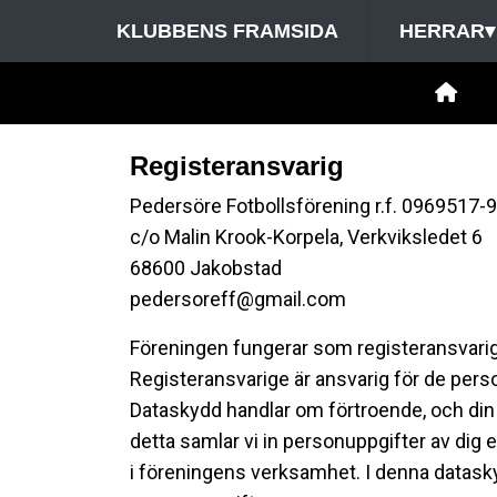
KLUBBENS FRAMSIDA
HERRAR
▾
Registeransvarig
Pedersöre Fotbollsförening r.f. 0969517-9
c/o Malin Krook-Korpela, Verkviksledet 6
68600 Jakobstad
pedersoreff@gmail.com
Föreningen fungerar som registeransvarig
Registeransvarige är ansvarig för de pers
Dataskydd handlar om förtroende, och din 
detta samlar vi in personuppgifter av dig 
i föreningens verksamhet. I denna datask