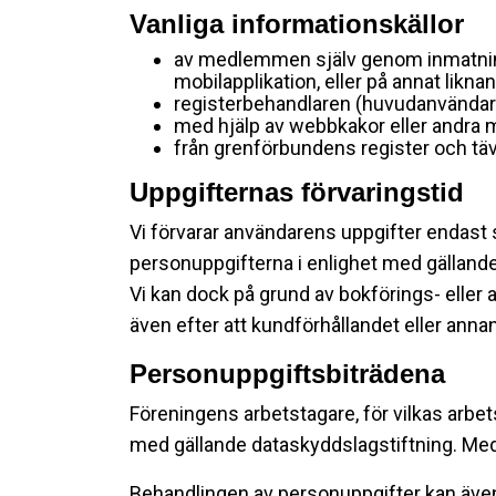
Vanliga informationskällor
av medlemmen själv genom inmatning 
mobilapplikation, eller på annat liknan
registerbehandlaren (huvudanvändaren
med hjälp av webbkakor eller andra 
från grenförbundens register och t
Uppgifternas förvaringstid
Vi förvarar användarens uppgifter endast
personuppgifterna i enlighet med gällande 
Vi kan dock på grund av bokförings- eller 
även efter att kundförhållandet eller ann
Personuppgiftsbiträdena
Föreningens arbetstagare, för vilkas arbe
med gällande dataskyddslagstiftning. Med
Behandlingen av personuppgifter kan även