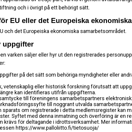
tning och i övrigt på ett behörigt sätt.
nför EU eller det Europeiska ekonomis
ör EU och det Europeiska ekonomiska samarbetsområdet.
 uppgifter
en varken säljer eller hyr ut den registrerades personuppgi
er:
pgifter på det sätt som behöriga myndigheter eller andra
sk, vetenskaplig eller historisk forskning förutsatt att upp
ängre kan identifieras utifrån uppgifterna.
 samtycke till föreningens samarbetspartners elektronis
rknadsföringssyfte till noggrant utvalda samarbetspartn
sparats om registrerade i detta medlemsregister kan m
ster. Syftet med denna inmatning och överföring är en reg
ilken krävs för deltagande i idrottsverksamhet. Mer inform
essen https://www.palloliitto.fi/tietosuoja/