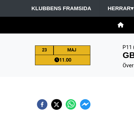
KLUBBENS FRAMSIDA
HERRAR
▾
P11 
23
MAJ
GB
11.00
Över