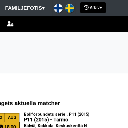
Arkiv
▾
FAMILJEFOTIS
▾
agets aktuella matcher
Bollförbundets serie , P11 (2015)
2
AUG
P11 (2015) - Tarmo
Kälviä, Kokkola. Keskuskenttä N
18:00