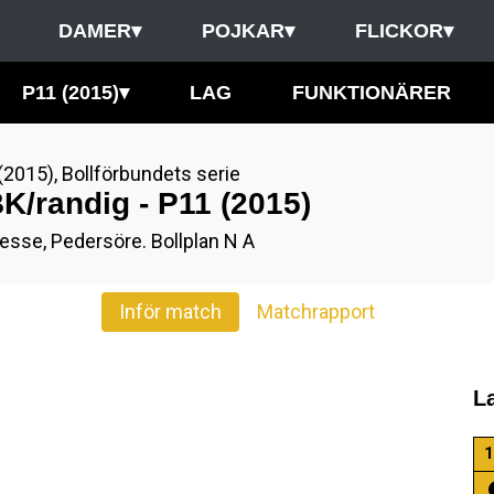
DAMER
▾
POJKAR
▾
FLICKOR
▾
P11 (2015)
▾
LAG
FUNKTIONÄRER
(2015)
,
Bollförbundets serie
K/randig - P11 (2015)
esse, Pedersöre. Bollplan N A
Inför match
Matchrapport
L
1