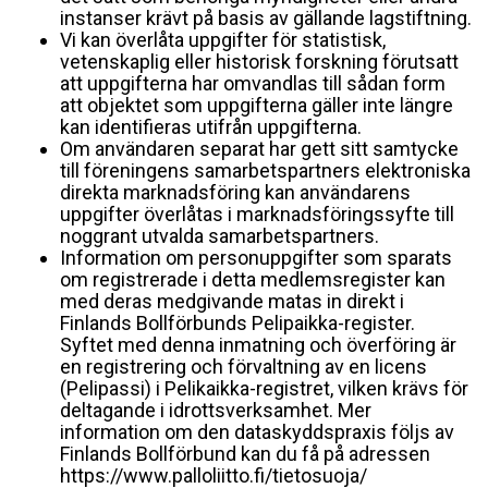
instanser krävt på basis av gällande lagstiftning.
Vi kan överlåta uppgifter för statistisk,
vetenskaplig eller historisk forskning förutsatt
att uppgifterna har omvandlas till sådan form
att objektet som uppgifterna gäller inte längre
kan identifieras utifrån uppgifterna.
Om användaren separat har gett sitt samtycke
till föreningens samarbetspartners elektroniska
direkta marknadsföring kan användarens
uppgifter överlåtas i marknadsföringssyfte till
noggrant utvalda samarbetspartners.
Information om personuppgifter som sparats
om registrerade i detta medlemsregister kan
med deras medgivande matas in direkt i
Finlands Bollförbunds Pelipaikka-register.
Syftet med denna inmatning och överföring är
en registrering och förvaltning av en licens
(Pelipassi) i Pelikaikka-registret, vilken krävs för
deltagande i idrottsverksamhet. Mer
information om den dataskyddspraxis följs av
Finlands Bollförbund kan du få på adressen
https://www.palloliitto.fi/tietosuoja/