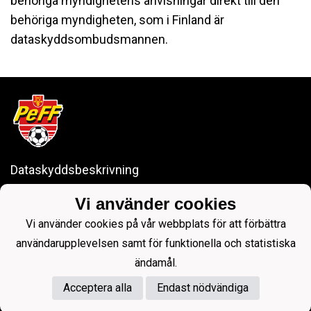
behöriga myndighetens anvisningar direkt till den
behöriga myndigheten, som i Finland är
dataskyddsombudsmannen.
Dataskyddsbeskrivning
Falli Park: Finnäsbackavägen 25, 68910 Bennäs
Vi använder cookies
LKI Arena: Sursikvägen 22, 68910 Bennäs
Vi använder cookies på vår webbplats för att förbättra
pedersoreff@gmail.com
användarupplevelsen samt för funktionella och statistiska
ändamål.
Acceptera alla
Endast nödvändiga