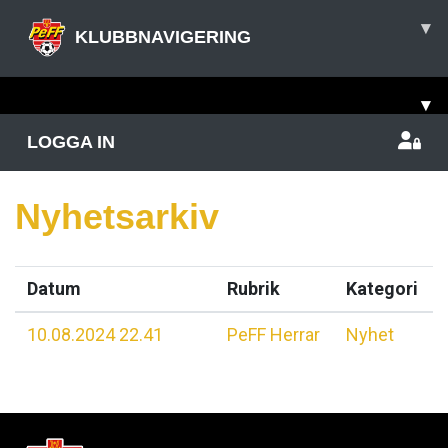
▾
KLUBBNAVIGERING
▾
LOGGA IN
Nyhetsarkiv
Datum
Rubrik
Kategori
10.08.2024 22.41
PeFF Herrar
Nyhet