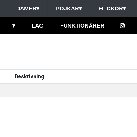
DAMER
▾
POJKAR
▾
FLICKOR
▾
▾
LAG
FUNKTIONÄRER
Beskrivning