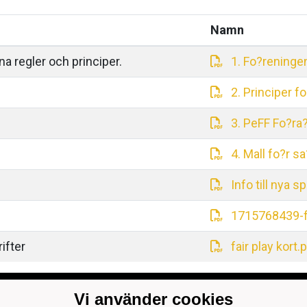
Namn
a regler och principer.
1. Fo?reningen
2. Principer f
3. PeFF Fo?ra
4. Mall fo?r 
Info till nya s
1715768439-fa
rifter
fair play kort.
 Park: Finnäsbackavägen 25, 68910
Vi använder cookies