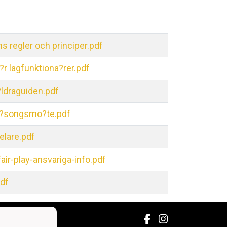
s regler och principer.pdf
o?r lagfunktiona?rer.pdf
?ldraguiden.pdf
sa?songsmo?te.pdf
pelare.pdf
ir-play-ansvariga-info.pdf
pdf