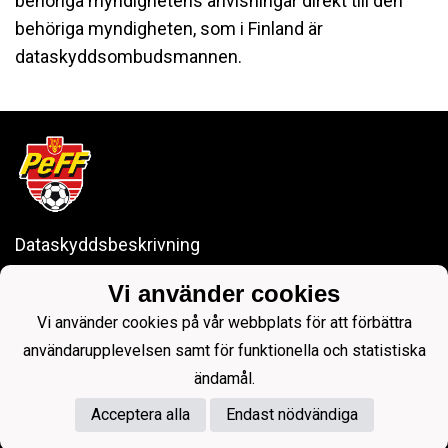
behöriga myndighetens anvisningar direkt till den
behöriga myndigheten, som i Finland är
dataskyddsombudsmannen.
Dataskyddsbeskrivning
Falli Park: Finnäsbackavägen 25, 68910 Bennäs
Vi använder cookies
LKI Arena: Sursikvägen 22, 68910 Bennäs
Vi använder cookies på vår webbplats för att förbättra
pedersoreff@gmail.com
användarupplevelsen samt för funktionella och statistiska
ändamål.
Acceptera alla
Endast nödvändiga