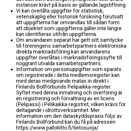
instanser krävt på basis av gällande lagstiftning.
Vi kan överlåta uppgifter för statistisk,
vetenskaplig eller historisk forskning förutsatt
att uppgifterna har omvandlas till sådan form
att objektet som uppgifterna gäller inte längre
kan identifieras utifrån uppgifterna.
Om användaren separat har gett sitt samtycke
till föreningens samarbetspartners elektroniska
direkta marknadsföring kan användarens
uppgifter överlåtas i marknadsföringssyfte till
noggrant utvalda samarbetspartners.
Information om personuppgifter som sparats
om registrerade i detta medlemsregister kan
med deras medgivande matas in direkt i
Finlands Bollförbunds Pelipaikka-register.
Syftet med denna inmatning och överföring är
en registrering och förvaltning av en licens
(Pelipassi) i Pelikaikka-registret, vilken krävs för
deltagande i idrottsverksamhet. Mer
information om den dataskyddspraxis följs av
Finlands Bollförbund kan du få på adressen
https://www.palloliitto.fi/tietosuoja/