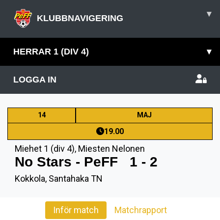
▾
KLUBBNAVIGERING
HERRAR 1 (DIV 4)
▾
LOGGA IN
14
MAJ
19.00
Miehet 1 (div 4)
,
Miesten Nelonen
No Stars - PeFF
1 - 2
Kokkola, Santahaka TN
Inför match
Matchrapport